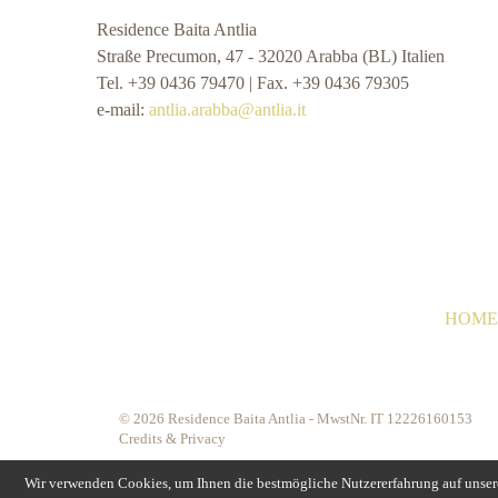
Residence Baita Antlia
Straße Precumon, 47 - 32020 Arabba (BL) Italien
Tel. +39 0436 79470 | Fax. +39 0436 79305
e-mail:
antlia.arabba@antlia.it
HOME
© 2026 Residence Baita Antlia - MwstNr. IT 12226160153
Credits & Privacy
Wir verwenden Cookies, um Ihnen die bestmögliche Nutzererfahrung auf unsere